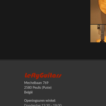
LeftyGuitars
Mechelbaan 769
2580 Peulis (Putte)
België
Openingsuren winkel:
Donderdag 13:30 - 19:00