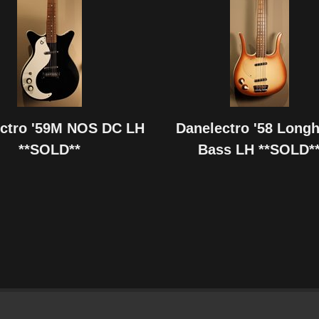
ctro '59M NOS DC LH
Danelectro '58 Long
**SOLD**
Bass LH **SOLD*