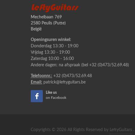
LeftyGuitars
Mechelbaan 769
2580 Peulis (Putte)
België
Openingsuren winkel:
Donderdag 13:30 - 19:00
Vrijdag 13:30 - 19:00
Zaterdag 10:00 - 16:00
Andere dagen: na afspraak (bel +32 (0)473/52.69.48)
Telefoonnr.:
+32 (0)473/52.69.48
Email:
patrick@leftyguitars.be
Like us
on Facebook
Copyrights © 2026 All Rights Reserved by
LeftyGuitars
.