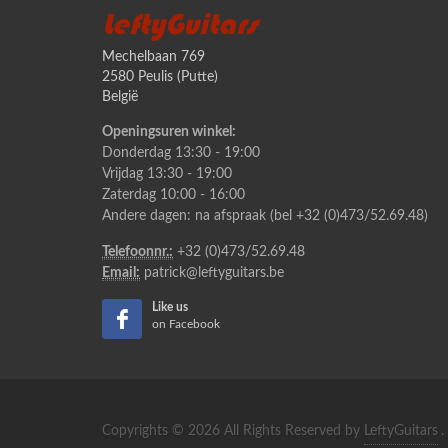
LeftyGuitars
Mechelbaan 769
2580 Peulis (Putte)
België
Openingsuren winkel:
Donderdag 13:30 - 19:00
Vrijdag 13:30 - 19:00
Zaterdag 10:00 - 16:00
Andere dagen: na afspraak (bel +32 (0)473/52.69.48)
Telefoonnr.:
+32 (0)473/52.69.48
Email:
patrick@leftyguitars.be
Like us
on Facebook
Copyrights © 2026 All Rights Reserved by
LeftyGuitars
.