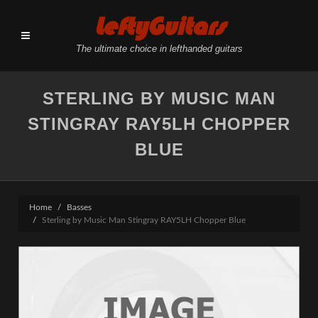
LeftyGuitars
The ultimate choice in lefthanded guitars
STERLING BY MUSIC MAN
STINGRAY RAY5LH CHOPPER
BLUE
Home
Basses
Sterling by Music Man Stingray RAY5LH Chopper Blue