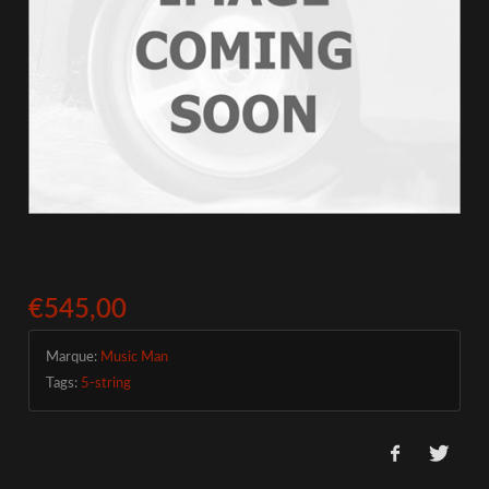
€545,00
Marque:
Music Man
Tags:
5-string