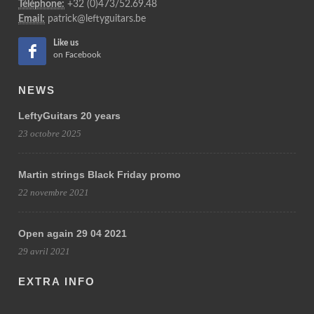
Téléphone:
+32 (0)473/52.69.48
Email:
patrick@leftyguitars.be
Like us
on Facebook
NEWS
LeftyGuitars 20 years
23 octobre 2025
Martin strings Black Friday promo
22 novembre 2021
Open again 29 04 2021
29 avril 2021
EXTRA INFO