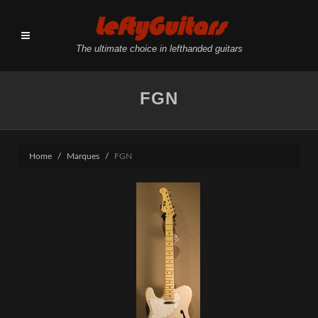
LeftyGuitars
The ultimate choice in lefthanded guitars
FGN
Home
Marques
FGN